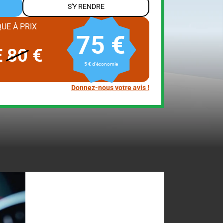
S'Y RENDRE
UE À PRIX
75 €
E
80
€
5 € d'économie
Donnez-nous votre avis !