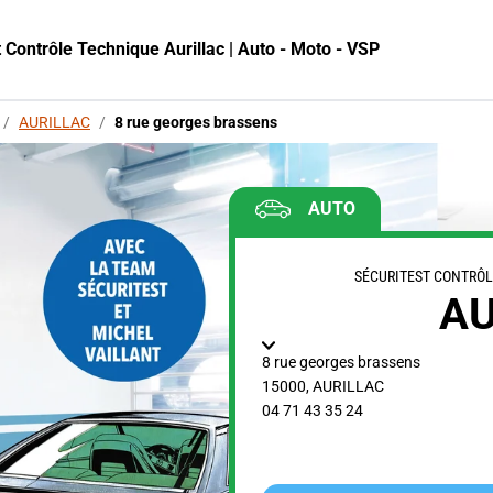
 Contrôle Technique Aurillac | Auto - Moto - VSP
/
AURILLAC
/
8 rue georges brassens
AUTO
SÉCURITEST CONTRÔL
AU
8 rue georges brassens
15000
,
AURILLAC
04 71 43 35 24