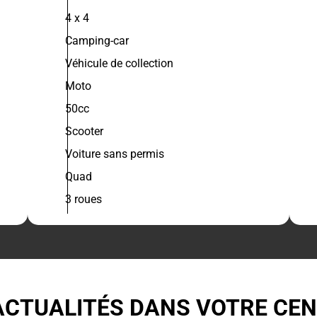
4 x 4
Camping-car
Véhicule de collection
Moto
50cc
Scooter
Voiture sans permis
Quad
3 roues
ACTUALITÉS DANS VOTRE CE