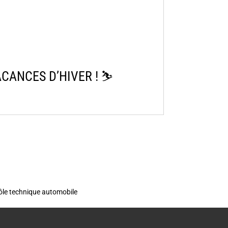
ANCES D’HIVER ! ⛷️​
rôle technique automobile