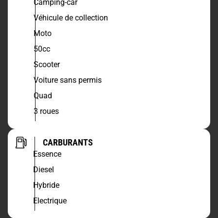
Camping-car
Véhicule de collection
Moto
50cc
Scooter
Voiture sans permis
Quad
3 roues
CARBURANTS
Essence
Diesel
Hybride
Electrique