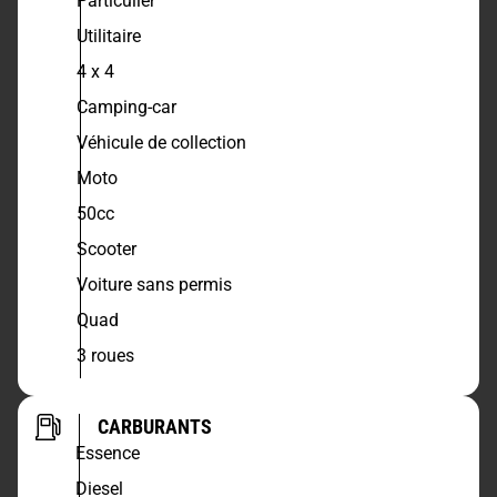
Particulier
Utilitaire
4 x 4
Camping-car
Véhicule de collection
Moto
50cc
Scooter
Voiture sans permis
Quad
3 roues
CARBURANTS
Essence
Diesel