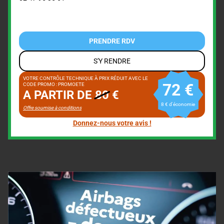
PRENDRE RDV
S'Y RENDRE
VOTRE CONTRÔLE TECHNIQUE À PRIX RÉDUIT AVEC LE
72 €
CODE PROMO : PROMOETE
A PARTIR DE
80
€
8 € d'économie
Offre soumise à conditions
Donnez-nous votre avis !