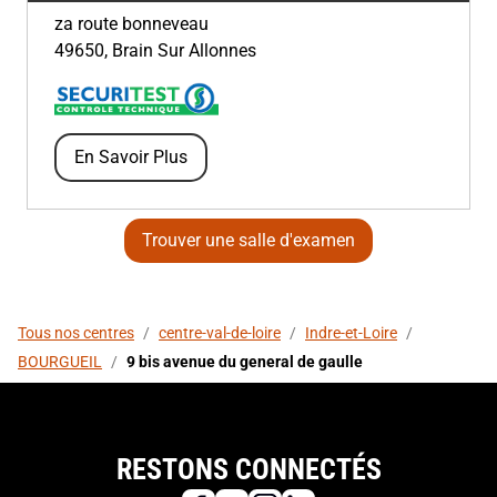
za route bonneveau
49650
,
Brain Sur Allonnes
En Savoir Plus
Trouver une salle d'examen
Tous nos centres
/
centre-val-de-loire
/
Indre-et-Loire
/
BOURGUEIL
/
9 bis avenue du general de gaulle
RESTONS CONNECTÉS