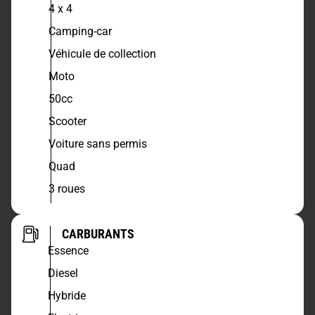
4 x 4
Camping-car
Véhicule de collection
Moto
50cc
Scooter
Voiture sans permis
Quad
3 roues
CARBURANTS
Essence
Diesel
Hybride