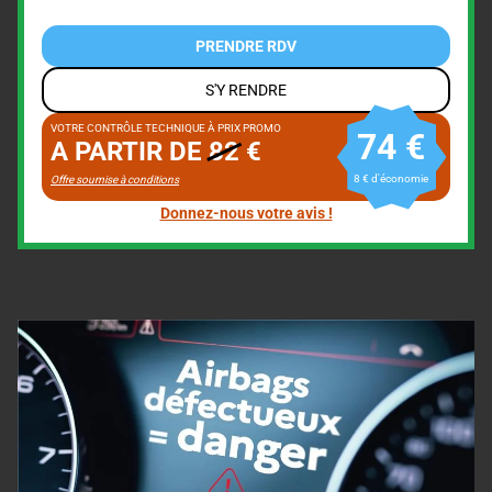
PRENDRE RDV
S'Y RENDRE
VOTRE CONTRÔLE TECHNIQUE À PRIX PROMO
74 €
A PARTIR DE
82
€
8 € d'économie
Offre soumise à conditions
Donnez-nous votre avis !