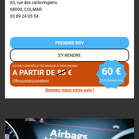
63, rue des carlovingiens
68000
,
COLMAR
03 89 24 05 54
PRENDRE RDV
S'Y RENDRE
VOTRE CONTRÔLE TECHNIQUE À PRIX PROMO
60 €
A PARTIR DE
85
€
25 € d'économie
Offre soumise à conditions
Donnez-nous votre avis !