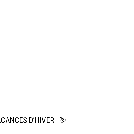
ANCES D’HIVER ! ⛷️​