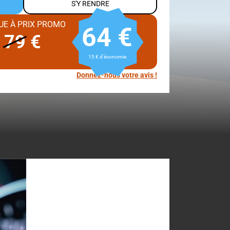
S'Y RENDRE
UE À PRIX PROMO
64 €
E
79
€
15 € d'économie
Donnez-nous votre avis !