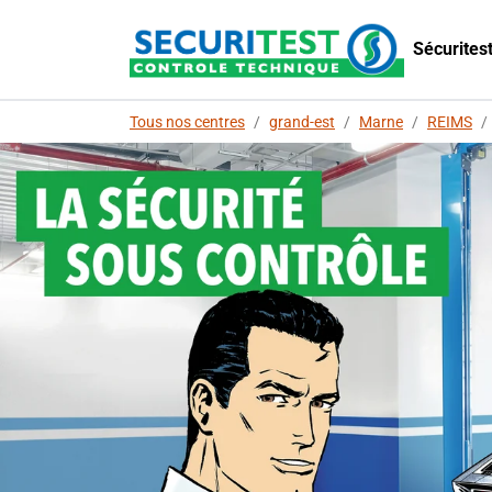
Sécurites
Tous nos centres
/
grand-est
/
Marne
/
REIMS
/