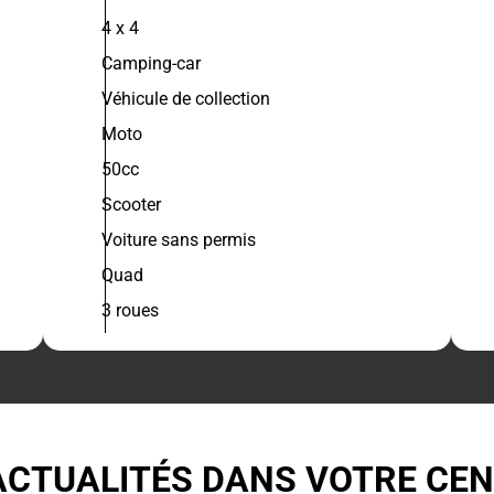
4 x 4
Camping-car
Véhicule de collection
Moto
50cc
Scooter
Voiture sans permis
Quad
3 roues
ACTUALITÉS DANS VOTRE CE