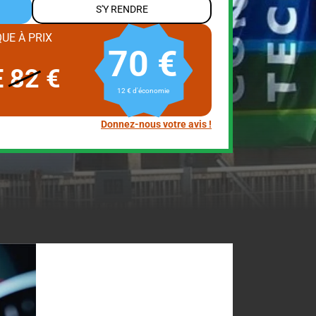
S'Y RENDRE
UE À PRIX
70 €
E
82
€
12 € d'économie
Donnez-nous votre avis !