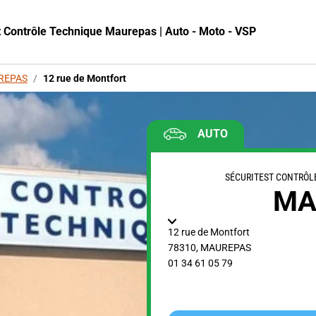
t Contrôle Technique Maurepas | Auto - Moto - VSP
REPAS
/
12 rue de Montfort
AUTO
SÉCURITEST CONTRÔL
MA
12 rue de Montfort
78310
,
MAUREPAS
01 34 61 05 79