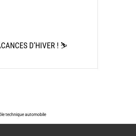
ANCES D’HIVER ! ⛷️​
rôle technique automobile