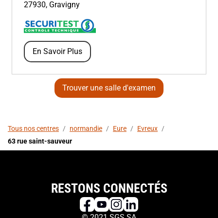
27930
,
Gravigny
En Savoir Plus
Trouver une salle d'examen
Tous nos centres
/
normandie
/
Eure
/
Evreux
/
63 rue saint-sauveur
RESTONS CONNECTÉS
© 2021 SGS SA