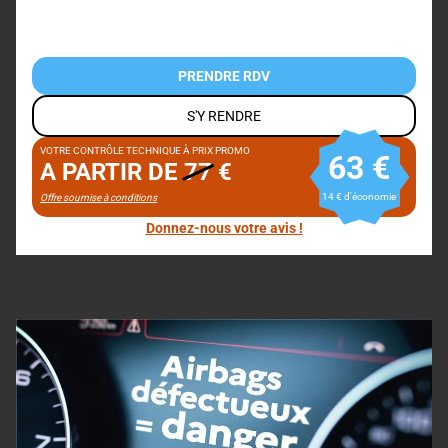
PRENDRE RDV
S'Y RENDRE
VOTRE CONTRÔLE TECHNIQUE À PRIX PROMO
63 €
A PARTIR DE
77
€
14 € d'économie
Offre soumise à conditions
Donnez-nous votre avis !