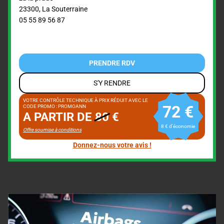
23300
,
La Souterraine
05 55 89 56 87
PRENDRE RDV
S'Y RENDRE
VOTRE CONTRÔLE TECHNIQUE À PRIX RÉDUIT AVEC LE
72 €
CODE PROMO : PROMOANN
A PARTIR DE
80
€
8 € d'économie
Offre soumise à conditions
Donnez-nous votre avis !