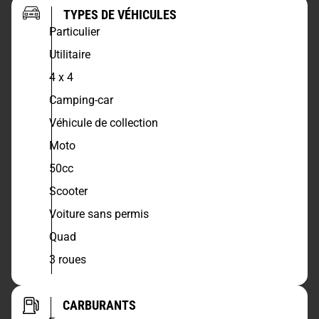
TYPES DE VÉHICULES
Particulier
Utilitaire
4 x 4
Camping-car
Véhicule de collection
Moto
50cc
Scooter
Voiture sans permis
Quad
3 roues
CARBURANTS