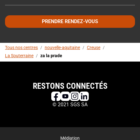
PRENDRE RENDEZ-VOUS
Tous nos centres
/
nouvelle-aquitaine
/
Creuse
/
La Souterraine
/
za la prade
RESTONS CONNECTÉS
© 2021 SGS SA
Médiation