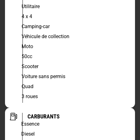
Utilitaire
4 x 4
Camping-car
Véhicule de collection
Moto
50cc
Scooter
Voiture sans permis
Quad
3 roues
CARBURANTS
Essence
Diesel