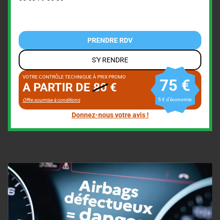
PRENDRE RDV
S'Y RENDRE
VOTRE CONTRÔLE TECHNIQUE À PRIX PROMO
75 €
A PARTIR DE
80
€
5 € d'économie
Offre soumise à conditions
Donnez-nous votre avis !