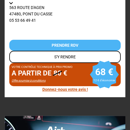
563 ROUTE D'AGEN
47480
,
PONT DU CASSE
05 53 66 49 41
PRENDRE RDV
S'Y RENDRE
VOTRE CONTRÔLE TECHNIQUE À PRIX PROMO
68 €
A PARTIR DE
80
€
12 € d'économie
Offre soumise à conditions
Donnez-nous votre avis !