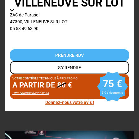
VILLENEUVE SUR LOT
ZAC de Parasol
47300
,
VILLENEUVE SUR LOT
05 53 49 63 90
PRENDRE RDV
S'Y RENDRE
VOTRE CONTRÔLE TECHNIQUE À PRIX PROMO
75 €
A PARTIR DE
80
€
5 € d'économie
Offre soumise à conditions
Donnez-nous votre avis !