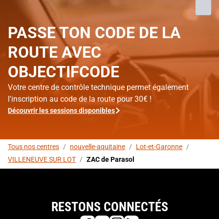
PASSE TON CODE DE LA
ROUTE AVEC
OBJECTIFCODE
Votre centre de contrôle technique permet également
l'inscription au code de la route pour 30€ !
Découvrir les sessions disponibles
Tous nos centres
/
nouvelle-aquitaine
/
Lot-et-Garonne
/
VILLENEUVE SUR LOT
/
ZAC de Parasol
RESTONS CONNECTÉS