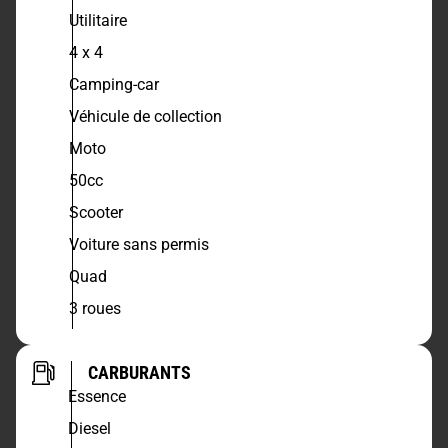
Utilitaire
4 x 4
Camping-car
Véhicule de collection
Moto
50cc
Scooter
Voiture sans permis
Quad
3 roues
CARBURANTS
Essence
Diesel