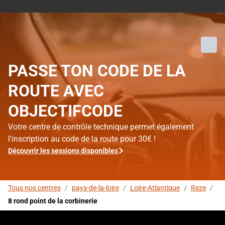
PASSE TON CODE DE LA
ROUTE AVEC
OBJECTIFCODE
Votre centre de contrôle technique permet également
l'inscription au code de la route pour 30€ !
Découvrir les sessions disponibles
Tous nos centres
/
pays-de-la-loire
/
Loire-Atlantique
/
Reze
/
8 rond point de la corbinerie