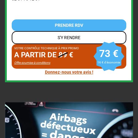
PRENDRE RDV
S'Y RENDRE
VOTRE CONTRÔLE TECHNIQUE À PRIX PROMO
73 €
A PARTIR DE
89
€
16 € d'économie
Offre soumise à conditions
Donnez-nous votre avis !