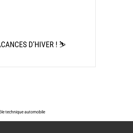
ANCES D’HIVER ! ⛷️​
rôle technique automobile