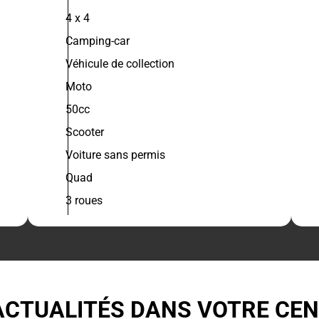
4 x 4
Camping-car
Véhicule de collection
Moto
50cc
Scooter
Voiture sans permis
Quad
3 roues
ACTUALITÉS DANS VOTRE CE