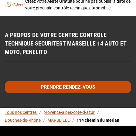
Créez votre Alerte Gratuite pour ne pas oublier la date de
votre prochain contrôle technique automobile
A PROPOS DE VOTRE CENTRE CONTROLE
TECHNIQUE SECURITEST MARSEILLE 14 AUTO ET
MOTO, PENELITO
PRENDRE RENDEZ-VOUS
Tous nos centres
/
provence-alpes-cote-d-azur
/
Bouches-du-Rhône
/
MARSEILLE
/
114 chemin du merlan