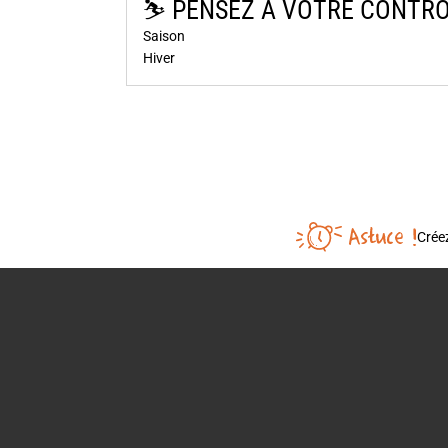
⛷️​ PENSEZ À VOTRE CONTRÔ
Saison
Hiver
Créez