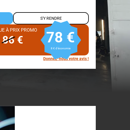
S'Y RENDRE
UE À PRIX PROMO
78 €
E
86
€
8 € d'économie
Donnez-nous votre avis !